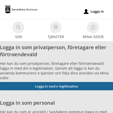
Välkommen
till
Logga in
u
e-
tjänster
-
SÖK
TJÄNSTER
MINA SIDOR
Sandvikens
kommun
Logga in som privatperson, företagare eller
förtroendevald
Här kan du som privatperson, företagare eller förtroendevald
logga in med din e-legitimation. Genom att logga in kan du
använda kommunens e-tjänster och följa dina ärenden via Mina
sidor.
Logga in som personal
Här kan du som är anställd i Sandvikens kommun logga in med