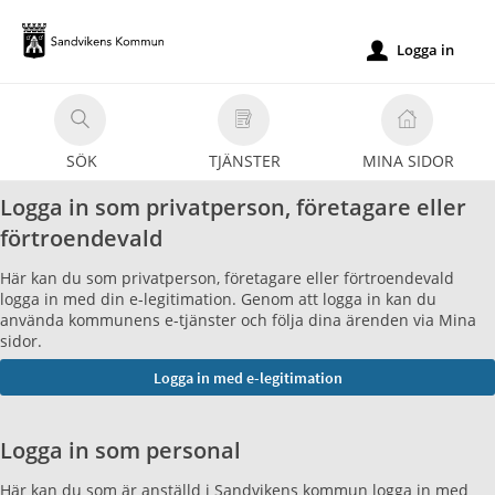
Välkommen
till
Logga in
u
e-
tjänster
-
SÖK
TJÄNSTER
MINA SIDOR
Sandvikens
kommun
Logga in som privatperson, företagare eller
förtroendevald
Här kan du som privatperson, företagare eller förtroendevald
logga in med din e-legitimation. Genom att logga in kan du
använda kommunens e-tjänster och följa dina ärenden via Mina
sidor.
Logga in som personal
Här kan du som är anställd i Sandvikens kommun logga in med