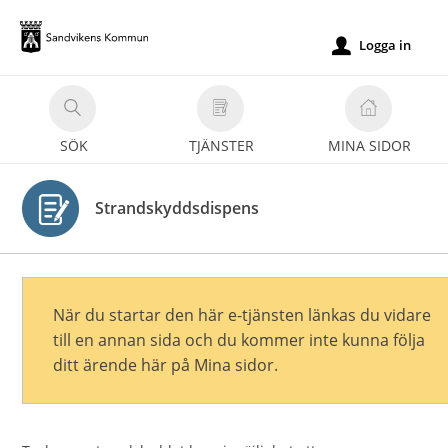
Välkommen
till
Logga in
u
e-
tjänster
-
SÖK
TJÄNSTER
MINA SIDOR
Sandvikens
kommun
Strandskyddsdispens
När du startar den här e-tjänsten länkas du vidare
till en annan sida och du kommer inte kunna följa
ditt ärende här på Mina sidor.