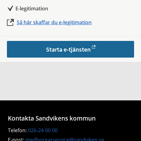
E-legitimation
Så här skaffar du e-legitimation
Starta e-tjänsten
Kontakta Sandvikens kommun
Telefon:
026-24 00 00
E-post:
medborgarservice@sandviken.se