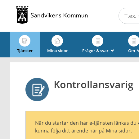
Välkommen
till
e-
tjänster
-
Sandvikens
Tjänster
Mina sidor
Frågor & svar
Om
_
kommun
Kontrollansvarig
När du startar den här e-tjänsten länkas du 
kunna följa ditt ärende här på Mina sidor.