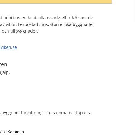
et behövas en kontrollansvarig eller KA som de
av villor, flerbostadshus, större lokalbyggnader
 och tillbyggnader.
dviken.se
ten
jälp.
lsbyggnadsförvaltning - Tillsammans skapar vi