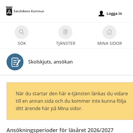
Välkommen
till
Logga in
u
e-
tjänster
-
SÖK
TJÄNSTER
MINA SIDOR
Sandvikens
kommun
Skolskjuts, ansökan
När du startar den här e-tjänsten länkas du vidare
till en annan sida och du kommer inte kunna följa
ditt ärende här på Mina sidor.
Ansökningsperioder för läsåret 2026/2027