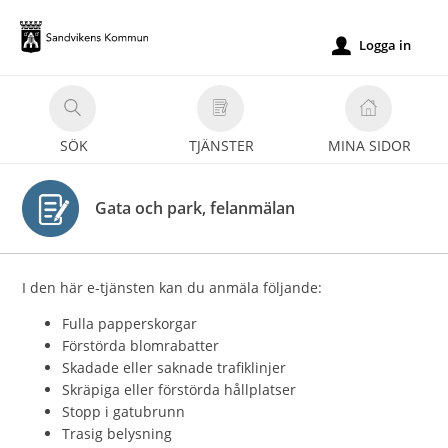
Välkommen
till
Logga in
u
e-
tjänster
-
SÖK
TJÄNSTER
MINA SIDOR
Sandvikens
kommun
Gata och park, felanmälan
I den här e-tjänsten kan du anmäla följande:
Fulla papperskorgar
Förstörda blomrabatter
Skadade eller saknade trafiklinjer
Skräpiga eller förstörda hållplatser
Stopp i gatubrunn
Trasig belysning