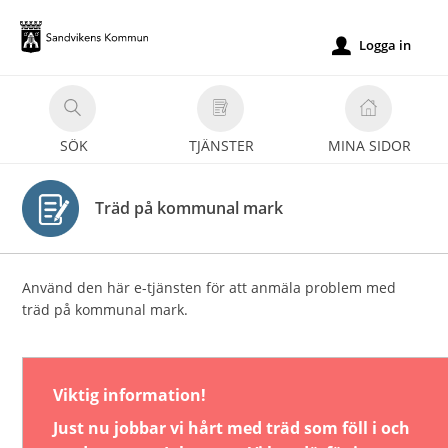
Välkommen
till
Logga in
u
e-
tjänster
-
SÖK
TJÄNSTER
MINA SIDOR
Sandvikens
kommun
Träd på kommunal mark
Använd den här e-tjänsten för att anmäla problem med
träd på kommunal mark.
Viktig information!
Just nu jobbar vi hårt med träd som föll i och