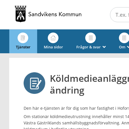
Välkommen
till
e-
tjänster
-
Sandvikens
Tjänster
Mina sidor
Frågor & svar
Om
_
kommun
Köldmedieanläggni
ändring
Den här e-tjänsten är för dig som har fastighet i Hofor
Om stationär köldmedieutrustning innehåller minst 14 
Västra Gästriklands samhällsbyggnadsförvaltning. Anm