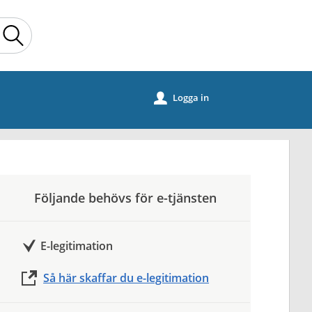
Sök
Logga in
u
Följande behövs för e-tjänsten
E-legitimation
Så här skaffar du e-legitimation