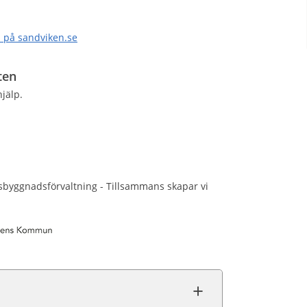
u på sandviken.se
ten
jälp.
lsbyggnadsförvaltning - Tillsammans skapar vi