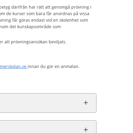
betyg därifrån har rätt att genomgå prövning i
utom de kurser som bara får anordnas på vissa
övning får göras endast vid en skolenhet som
g inom det kunskapsområde som
er att prövningsansökan beviljats.
emerskolan.se
innan du gör en anmälan.