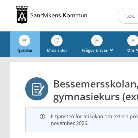
Välkommen
till
e-
tjänster
-
Sandvikens
Tjänster
Mina sidor
Frågor & svar
Om
_
kommun
Bessemersskolan,
gymnasiekurs (ext
E-tjänsten för ansökan om extern pr
november 2026.