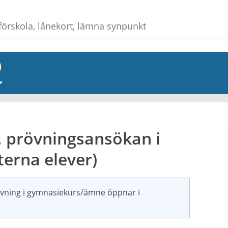
_
 prövningsansökan i
erna elever)
övning i gymnasiekurs/ämne öppnar i