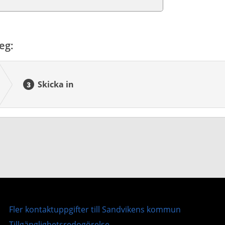
eg:
Skicka in
Fler kontaktuppgifter till Sandvikens kommun
Tillgänglighetsredogörelse