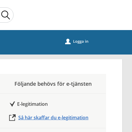
Sök
Logga in
u
Följande behövs för e-tjänsten
E-legitimation
Så här skaffar du e-legitimation