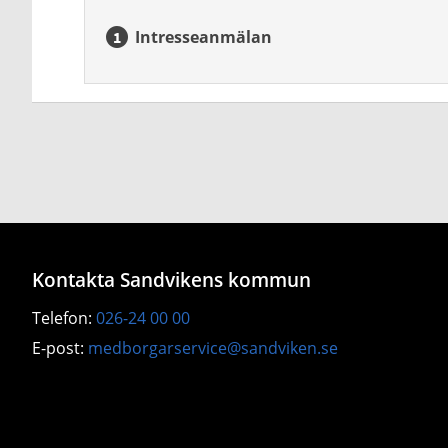
Intresseanmälan
Kontakta Sandvikens kommun
Telefon:
026-24 00 00
E-post:
medborgarservice@sandviken.se