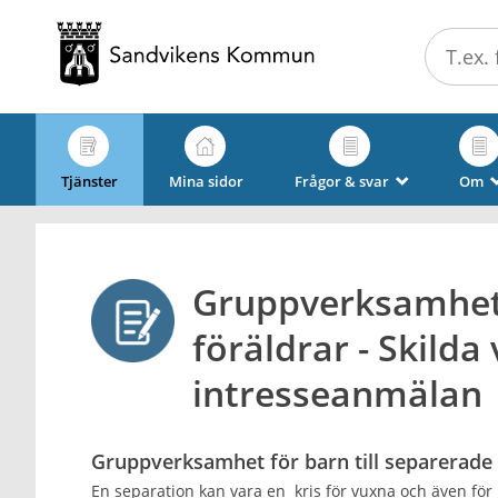
Välkommen
till
e-
tjänster
-
Sandvikens
Tjänster
Mina sidor
Frågor & svar
Om
_
kommun
Gruppverksamhet 
föräldrar - Skilda 
intresseanmälan
Gruppverksamhet för barn till separerade f
En separation kan vara en kris för vuxna och även för