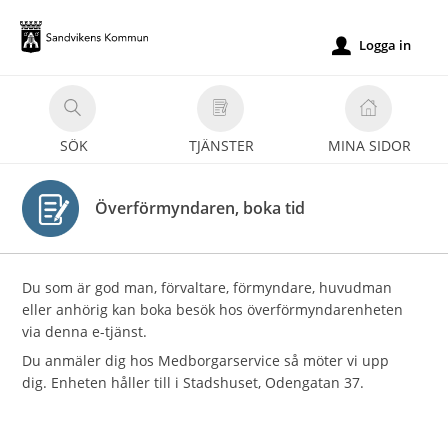
Välkommen
till
Logga in
u
e-
tjänster
-
SÖK
TJÄNSTER
MINA SIDOR
Sandvikens
kommun
Överförmyndaren, boka tid
Du som är god man, förvaltare, förmyndare, huvudman
eller anhörig kan boka besök hos överförmyndarenheten
via denna e-tjänst.
Du anmäler dig hos Medborgarservice så möter vi upp
dig. Enheten håller till i Stadshuset, Odengatan 37.