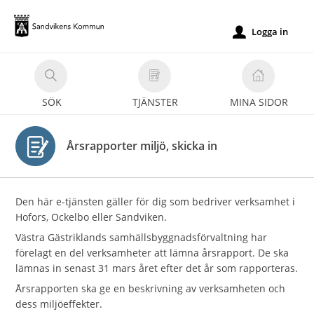
Välkommen
till
Logga in
u
e-
tjänster
-
SÖK
TJÄNSTER
MINA SIDOR
Sandvikens
kommun
Årsrapporter miljö, skicka in
Den här e-tjänsten gäller för dig som bedriver verksamhet i
Hofors, Ockelbo eller Sandviken.
Västra Gästriklands samhällsbyggnadsförvaltning har
förelagt en del verksamheter att lämna årsrapport. De ska
lämnas in senast 31 mars året efter det år som rapporteras.
Årsrapporten ska ge en beskrivning av verksamheten och
dess miljöeffekter.