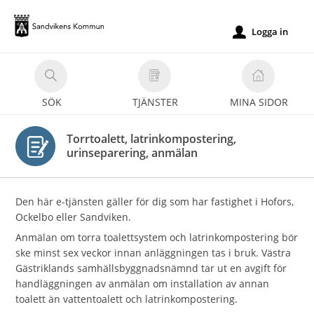
Välkommen
till
Logga in
u
e-
tjänster
-
SÖK
TJÄNSTER
MINA SIDOR
Sandvikens
kommun
Torrtoalett, latrinkompostering,
urinseparering, anmälan
Den här e-tjänsten gäller för dig som har fastighet i Hofors,
Ockelbo eller Sandviken.
Anmälan om torra toalettsystem och latrinkompostering bör
ske minst sex veckor innan anläggningen tas i bruk. Västra
Gästriklands samhälls­byggnadsnämnd tar ut en avgift för
handläggningen av anmälan om installation av annan
toalett än vattentoalett och latrin­kompostering.