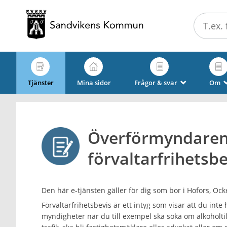
Välkommen
till
e-
tjänster
-
Sandvikens
Tjänster
Mina sidor
Frågor & svar
Om
_
kommun
Överförmyndaren
förvaltarfrihetsbe
Den här e-tjänsten gäller för dig som bor i Hofors, Ock
Förvaltarfrihetsbevis är ett intyg som visar att du inte
myndigheter när du till exempel ska söka om alkoholtill