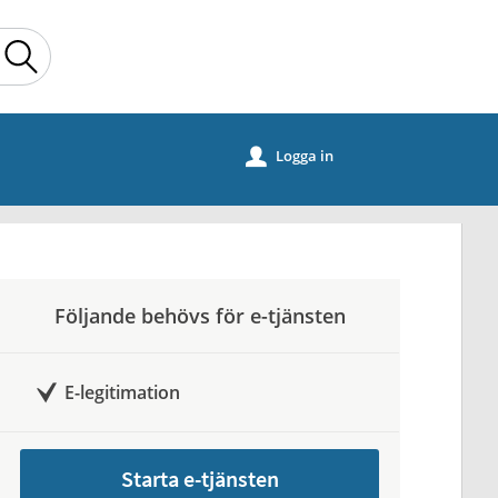
Sök
Logga in
u
Följande behövs för e-tjänsten
E-legitimation
Starta e-tjänsten