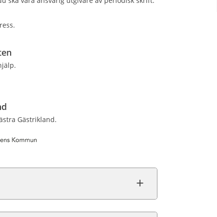
du ska vara ansvarig utgivare av periodisk skrift.
ress.
ten
jälp.
nd
stra Gästrikland.