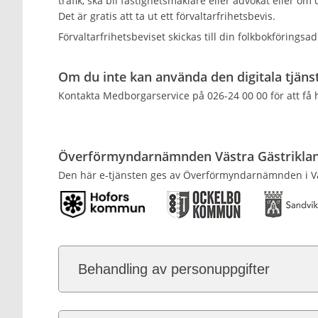
trafik, ska bli fastighetsmäklare eller advokat eller om 
Det är gratis att ta ut ett förvaltarfrihetsbevis.
Förvaltarfrihetsbeviset skickas till din folkbokföringsad
Om du inte kan använda den digitala tjäns
Kontakta Medborgarservice på 026-24 00 00 för att få h
Överförmyndarnämnden Västra Gästrikla
Den här e-tjänsten ges av Överförmyndarnämnden i Vä
Behandling av personuppgifter